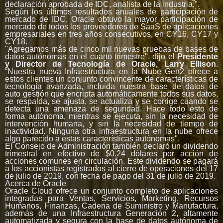
declaración aprobada de IDC, analista de la industria;".
Según los últimos resultados anuales de participación de
mercado de IDC, Oracle obtuvo la mayor participación de
mercado de todos los proveedores de SaaS de aplicaciones
empresariales en tres años consecutivos, en CY16, CY17 y
CY18.
"Agregamos más de cinco mil nuevas pruebas de bases de
datos autónomas en el cuarto trimestre", dijo el
Presidente
y Director de Tecnología de Oracle, Larry Ellison
.
“Nuestra nueva Infraestructura en la Nube Gen2 ofrece a
estos clientes un conjunto convincente de características de
tecnología avanzada, incluida nuestra base de datos de
auto gestión que encripta automáticamente todos sus datos,
se respalda, se ajusta, se actualiza y se corrige cuando se
detecta una amenaza de seguridad. Hace todo esto de
forma autónoma, mientras se ejecuta, sin la necesidad de
intervención humana, y sin la necesidad de tiempo de
inactividad. Ninguna otra infraestructura en la nube ofrece
algo parecido a estas características autónomas".
El Consejo de Administración también declaró un dividendo
trimestral en efectivo de $0.24 dólares por acción de
acciones comunes en circulación. Este dividendo se pagará
a los accionistas registrados al cierre de operaciones del 17
de julio de 2019, con fecha de pago del 31 de julio de 2019.
Acerca de Oracle
Oracle Cloud ofrece un conjunto completo de aplicaciones
integradas para Ventas, Servicios, Marketing, Recursos
Humanos, Finanzas, Cadena de Suministro y Manufactura,
además de una Infraestructura Generación 2, altamente
automatizada y segura con la base de datos autónoma de