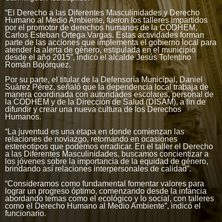
“El Derecho a las Diferentes Masculinidades y Derecho
Humano al Medio Ambiente, fueron los talleres impartidos
por el promotor de derechos humanos de la CODHEM,
Carlos Esteban Ortega Vargas. Estas actividades forman
parte de las acciones que implementa el gobierno local para
atender la alerta de género, estipulada en el municipio
desde el año 2015”, indicó el alcalde Jesús Tolentino
Román Bojórquez.
Por su parte, el titular de la Defensoría Municipal, Daniel
Suárez Pérez, señaló que la dependencia local trabaja de
manera coordinada con autoridades escolares, personal de
la CODHEM y de la Dirección de Salud (DISAM), a fin de
difundir y crear una nueva cultura de los Derechos
Humanos.
“La juventud es una etapa en donde comienzan las
relaciones de noviazgo, retomando en ocasiones
estereotipos que podemos erradicar. En el taller el Derecho
a las Diferentes Masculinidades, buscamos concientizar a
los jóvenes sobre la importancia de la equidad de género,
brindando así relaciones interpersonales de calidad”.
“Consideramos como fundamental fomentar valores para
lograr un progreso óptimo, comenzando desde la infancia
abordando temas como el ecológico y lo social, con talleres
como el Derecho Humano al Medio Ambiente”, indicó el
funcionario.