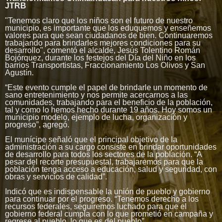
JTRB
"Tenemos claro que los niños son el futuro de nuestro
municipio, es importante que los eduquemos y enseñemos
valores para que sean ciudadanos de bien. Continuaremos
trabajando para brindarles mejores condiciones para su
desarrollo", comentó el alcalde, Jesús Tolentino Román
Bojórquez, durante los festejos del Día del Niño en los
barrios Transportistas, Fraccionamiento Los Olivos y San
Agustín.
“Este evento cumple el papel de brindarle un momento de
sano entretenimiento y nos permite acercarnos a las
comunidades, trabajando para el beneficio de la población,
tal y como lo hemos hecho durante 19 años. Hoy somos un
municipio modelo, ejemplo de lucha, organización y
progreso”, agregó.
El munícipe señaló que el principal objetivo de la
administración a su cargo consiste en brindar oportunidades
de desarrollo para todos los sectores de la población. “A
pesar del recorte presupuestal, trabajaremos para que la
población tenga acceso a educación, salud y seguridad, con
obras y servicios de calidad”.
Indicó que es indispensable la unión de pueblo y gobierno
para continuar por el progreso. “Tenemos derecho a los
recursos federales, seguiremos luchado para que el
gobierno federal cumpla con lo que prometió en campaña y
regrese al pueblo, lo que es del pueblo”.