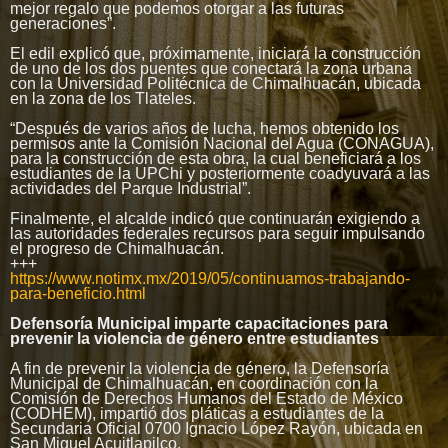
mejor regalo que podemos otorgar a las futuras
generaciones”.
El edil explicó que, próximamente, iniciará la construcción
de uno de los dos puentes que conectará la zona urbana
con la Universidad Politécnica de Chimalhuacán, ubicada
en la zona de los Tlateles.
“Después de varios años de lucha, hemos obtenido los
permisos ante la Comisión Nacional del Agua (CONAGUA),
para la construcción de esta obra, la cual beneficiará a los
estudiantes de la UPChi y posteriormente coadyuvará a las
actividades del Parque Industrial”.
Finalmente, el alcalde indicó que continuarán exigiendo a
las autoridades federales recursos para seguir impulsando
el progreso de Chimalhuacán.
+++
https://www.notimx.mx/2019/05/continuamos-trabajando-
para-beneficio.html
Defensoría Municipal imparte capacitaciones para
prevenir la violencia de género entre estudiantes
A fin de prevenir la violencia de género, la Defensoría
Municipal de Chimalhuacán, en coordinación con la
Comisión de Derechos Humanos del Estado de México
(CODHEM), impartió dos pláticas a estudiantes de la
Secundaria Oficial 0700 Ignacio López Rayón, ubicada en
San Miguel Acuitlapilco.