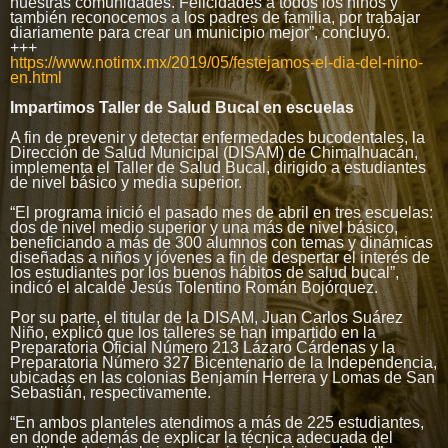
nuestras comunidades. Felicidades a todos los niños y
también reconocemos a los padres de familia, por trabajar
diariamente para crear un municipio mejor”, concluyó.
+++
https://www.notimx.mx/2019/05/festejamos-el-dia-del-nino-
en.html
Impartimos Taller de Salud Bucal en escuelas
A fin de prevenir y detectar enfermedades bucodentales, la
Dirección de Salud Municipal (DISAM) de Chimalhuacán,
implementa el Taller de Salud Bucal, dirigido a estudiantes
de nivel básico y media superior.
“El programa inició el pasado mes de abril en tres escuelas:
dos de nivel medio superior y una más de nivel básico,
beneficiando a más de 300 alumnos con temas y dinámicas
diseñadas a niños y jóvenes a fin de despertar el interés de
los estudiantes por los buenos hábitos de salud bucal”,
indicó el alcalde Jesús Tolentino Román Bojórquez.
Por su parte, el titular de la DISAM, Juan Carlos Suárez
Niño, explicó que los talleres se han impartido en la
Preparatoria Oficial Número 213 Lázaro Cárdenas y la
Preparatoria Número 327 Bicentenario de la Independencia,
ubicadas en las colonias Benjamín Herrera y Lomas de San
Sebastián, respectivamente.
“En ambos planteles atendimos a más de 225 estudiantes,
en donde además de explicar la técnica adecuada del