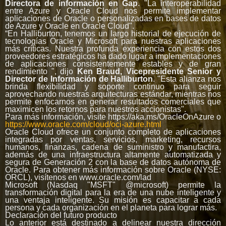
Directora de información en Gap
. "La interoperabilidad
entre Azure y Oracle Cloud nos permite implementar
aplicaciones de Oracle o personalizadas en bases de datos
de Azure y Oracle en Oracle Cloud".
“En Halliburton, tenemos un largo historial de ejecución de
tecnologías Oracle y Microsoft para nuestras aplicaciones
más críticas. Nuestra profunda experiencia con estos dos
proveedores estratégicos ha dado lugar a implementaciones
de aplicaciones consistentemente estables y de gran
rendimiento ", dijo
Ken Braud, Vicepresidente Senior y
Director de Información de Halliburton
. "Esta alianza nos
brinda flexibilidad y soporte continuo para seguir
aprovechando nuestras arquitecturas estándar, mientras nos
permite enfocarnos en generar resultados comerciales que
maximicen los retornos para nuestros accionistas".
Para más información, visite https://aka.ms/OracleOnAzure o
https://www.oracle.com/cloud/oci-
azure.html
Oracle Cloud ofrece un conjunto completo de aplicaciones
integradas por ventas, servicios, marketing, recursos
humanos, finanzas, cadena de suministro y manufactira,
además de una infraestructura altamente automatizada y
segura de Generación 2 con la base de datos autónoma de
Oracle. Para obtener más información sobre Oracle (NYSE:
ORCL), visítenos en www.oracle.com/lad
Microsoft (Nasdaq "MSFT" @microsoft) permite la
transformación digital para la era de una nube inteligente y
una ventaja inteligente. Su misión es capacitar a cada
persona y cada organización en el planeta para lograr más.
Declaración del futuro producto
Lo anterior está destinado a delinear nuestra dirección