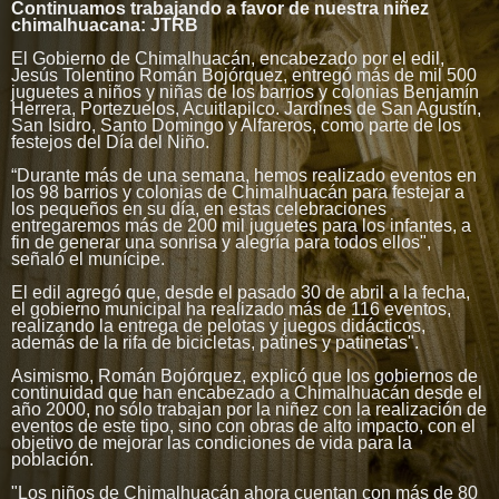
Continuamos trabajando a favor de nuestra niñez
chimalhuacana: JTRB
El Gobierno de Chimalhuacán, encabezado por el edil,
Jesús Tolentino Román Bojórquez, entregó más de mil 500
juguetes a niños y niñas de los barrios y colonias Benjamín
Herrera, Portezuelos, Acuitlapilco. Jardines de San Agustín,
San Isidro, Santo Domingo y Alfareros, como parte de los
festejos del Día del Niño.
“Durante más de una semana, hemos realizado eventos en
los 98 barrios y colonias de Chimalhuacán para festejar a
los pequeños en su día, en estas celebraciones
entregaremos más de 200 mil juguetes para los infantes, a
fin de generar una sonrisa y alegría para todos ellos",
señaló el munícipe.
El edil agregó que, desde el pasado 30 de abril a la fecha,
el gobierno municipal ha realizado más de 116 eventos,
realizando la entrega de pelotas y juegos didácticos,
además de la rifa de bicicletas, patines y patinetas".
Asimismo, Román Bojórquez, explicó que los gobiernos de
continuidad que han encabezado a Chimalhuacán desde el
año 2000, no sólo trabajan por la niñez con la realización de
eventos de este tipo, sino con obras de alto impacto, con el
objetivo de mejorar las condiciones de vida para la
población.
"Los niños de Chimalhuacán ahora cuentan con más de 80