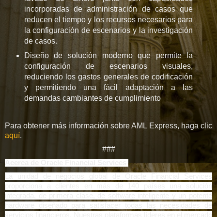
incorporadas de administración de casos que
reducen el tiempo y los recursos necesarios para
la configuración de escenarios y la investigación
de casos.
Diseño de solución moderno que permite la
configuración de escenarios visuales,
reduciendo los gastos generales de codificación
y permitiendo una fácil adaptación a las
demandas cambiantes de cumplimiento
Para obtener más información sobre AML Express, haga clic
aquí
.
###
Acerca de Oracle Financial Services
La unidad de negocios global de Oracle Financial Services
proporciona a clientes en más de 140 países una solución
integrada, de primera clase, de software inteligente y un potente
hardware diseñado para satisfacer todas las necesidades de
servicios financieros. Nuestras plataformas líderes en el mercado