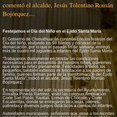
comentó el alcalde, Jesús Tolentino Román
Bojórquez....
Festejamos el Día del Niño en el Ejido Santa María
El Gobierno de Chimalhuacán continúa con los festejos del
Día del Niño, visitando los 98 barrios y colonias de la
demarcación, por lo que el pasado fin de semana, entregó
más de cuatro mil juguetes a infantes del Ejido Santa María.
“Trabajamos diariamente en brindar las condiciones
necesarias para el desarrollo de nuestros niños, queremos
que vivan su niñez plenamente. Felicidades a todos los
pequeños, también extiendo mi felicitación a los padres de
familia, quienes forman parte de la transformación del Ejido
Santa María”, indicó el alcalde, Jesús Tolentino Román
Bojórquez.
En representación del edil, la secretaria del Ayuntamiento,
Rosalba Pineda Ramírez, visitó las colonias Ampliación
Corte San Pablo, Yautlali, Lomas de Chocolín y Corte
Escalerillas, donde se entregaron bicicletas, patines,
patinetas y diversos juegos didácticos a cientos de infantes.
Autoridades municipales, señalaron que, pese a los recortes