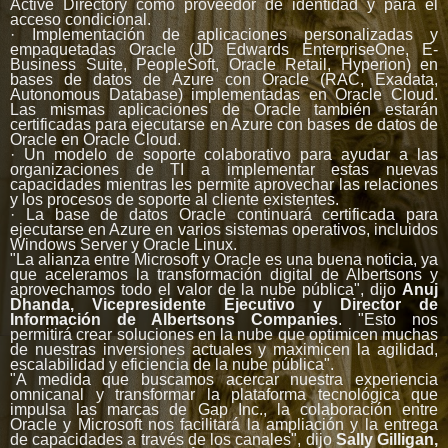
Active Directory como proveedor de identidad y para el
acceso condicional.
· Implementación de aplicaciones personalizadas y
empaquetadas Oracle (JD Edwards EnterpriseOne, E-
Business Suite, PeopleSoft, Oracle Retail, Hyperion) en
bases de datos de Azure con Oracle (RAC, Exadata,
Autonomous Database) implementadas en Oracle Cloud.
Las mismas aplicaciones de Oracle también estarán
certificadas para ejecutarse en Azure con bases de datos de
Oracle en Oracle Cloud.
· Un modelo de soporte colaborativo para ayudar a las
organizaciones de TI a implementar estas nuevas
capacidades mientras les permite aprovechar las relaciones
y los procesos de soporte al cliente existentes.
· La base de datos Oracle continuará certificada para
ejecutarse en Azure en varios sistemas operativos, incluidos
Windows Server y Oracle Linux.
"La alianza entre Microsoft y Oracle es una buena noticia, ya
que aceleramos la transformación digital de Albertsons y
aprovechamos todo el valor de la nube pública", dijo
Anuj
Dhanda, Vicepresidente Ejecutivo y Director de
Información de Albertsons Companies
. "Esto nos
permitirá crear soluciones en la nube que optimicen muchas
de nuestras inversiones actuales y maximicen la agilidad,
escalabilidad y eficiencia de la nube pública".
"A medida que buscamos acercar nuestra experiencia
omnicanal y transformar la plataforma tecnológica que
impulsa las marcas de Gap Inc., la colaboración entre
Oracle y Microsoft nos facilitará la ampliación y la entrega
de capacidades a través de los canales", dijo
Sally Gilligan,