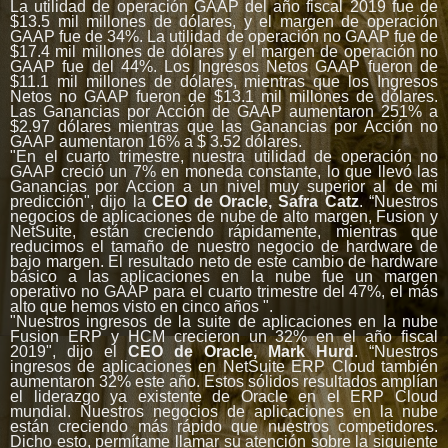
La utilidad de operación GAAP del año fiscal 2019 fue de
$13.5 mil millones de dólares, y el margen de operación
GAAP fue de 34%. La utilidad de operación no GAAP fue de
$17.4 mil millones de dólares y el margen de operación no
GAAP fue del 44%. Los Ingresos Netos GAAP fueron de
$11.1 mil millones de dólares, mientras que los Ingresos
Netos no GAAP fueron de $13.1 mil millones de dólares.
Las Ganancias por Acción de GAAP aumentaron 251% a
$2.97 dólares mientras que las Ganancias por Acción no
GAAP aumentaron 16% a $ 3.52 dólares.
"En el cuarto trimestre, nuestra utilidad de operación no
GAAP creció un 7% en moneda constante, lo que llevó las
Ganancias por Accion a un nivel muy superior al de mi
predicción", dijo la
CEO de Oracle, Safra Catz
. “Nuestros
negocios de aplicaciones de nube de alto margen, Fusion y
NetSuite, están creciendo rápidamente, mientras que
reducimos el tamaño de nuestro negocio de hardware de
bajo margen. El resultado neto de este cambio de hardware
básico a las aplicaciones en la nube fue un margen
operativo no GAAP para el cuarto trimestre del 47%, el más
alto que hemos visto en cinco años ".
"Nuestros ingresos de la suite de aplicaciones en la nube
Fusion ERP y HCM crecieron un 32% en el año fiscal
2019", dijo el
CEO de Oracle, Mark Hurd
. “Nuestros
ingresos de aplicaciones en NetSuite ERP Cloud también
aumentaron 32% este año. Estos sólidos resultados amplían
el liderazgo ya existente de Oracle en el ERP Cloud
mundial. Nuestros negocios de aplicaciones en la nube
están creciendo más rápido que nuestros competidores.
Dicho esto, permítame llamar su atención sobre la siguiente