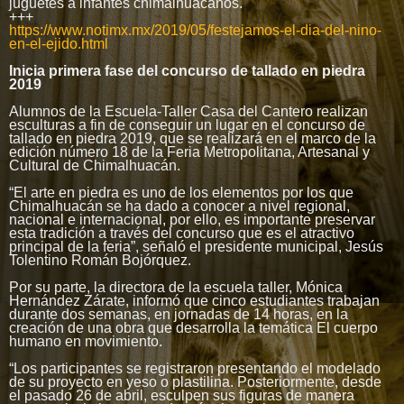
juguetes a infantes chimalhuacanos.
+++
https://www.notimx.mx/2019/05/festejamos-el-dia-del-nino-
en-el-ejido.html
Inicia primera fase del concurso de tallado en piedra
2019
Alumnos de la Escuela-Taller Casa del Cantero realizan
esculturas a fin de conseguir un lugar en el concurso de
tallado en piedra 2019, que se realizará en el marco de la
edición número 18 de la Feria Metropolitana, Artesanal y
Cultural de Chimalhuacán.
“El arte en piedra es uno de los elementos por los que
Chimalhuacán se ha dado a conocer a nivel regional,
nacional e internacional, por ello, es importante preservar
esta tradición a través del concurso que es el atractivo
principal de la feria”, señaló el presidente municipal, Jesús
Tolentino Román Bojórquez.
Por su parte, la directora de la escuela taller, Mónica
Hernández Zárate, informó que cinco estudiantes trabajan
durante dos semanas, en jornadas de 14 horas, en la
creación de una obra que desarrolla la temática El cuerpo
humano en movimiento.
“Los participantes se registraron presentando el modelado
de su proyecto en yeso o plastilina. Posteriormente, desde
el pasado 26 de abril, esculpen sus figuras de manera