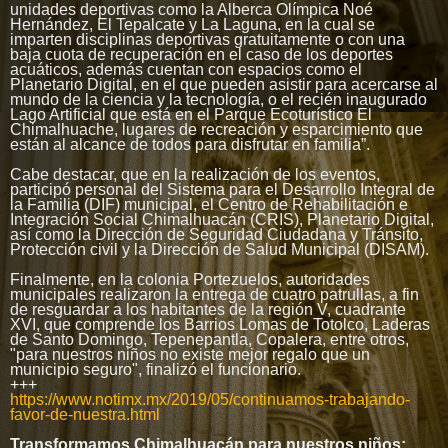
unidades deportivas como la Alberca Olímpica Noé
Hernández, El Tepalcate y La Laguna, en la cual se
imparten disciplinas deportivas gratuitamente o con una
baja cuota de recuperación en el caso de los deportes
acuáticos, además cuentan con espacios como el
Planetario Digital, en el que pueden asistir para acercarse al
mundo de la ciencia y la tecnología, o el recién inaugurado
Lago Artificial que está en el Parque Ecoturístico El
Chimalhuache, lugares de recreación y esparcimiento que
están al alcance de todos para disfrutar en familia”.
Cabe destacar, que en la realización de los eventos,
participó personal del Sistema para el Desarrollo Integral de
la Familia (DIF) municipal, el Centro de Rehabilitación e
Integración Social Chimalhuacán (CRIS), Planetario Digital,
así como la Dirección de Seguridad Ciudadana y Tránsito,
Protección civil y la Dirección de Salud Municipal (DISAM).
Finalmente, en la colonia Portezuelos, autoridades
municipales realizaron la entrega de cuatro patrullas, a fin
de resguardar a los habitantes de la región V, cuadrante
XVI, que comprende los Barrios Lomas de Totolco, Laderas
de Santo Domingo, Tepenepantla, Copalera, entre otros,
"para nuestros niños no existe mejor regalo que un
municipio seguro", finalizó el funcionario.
+++
https://www.notimx.mx/2019/05/continuamos-trabajando-
favor-de-nuestra.html
Transformamos Chimalhuacán para nuestros niños: