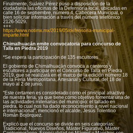
Finalmente, Suárez Pérez puso a disposición de la
ciudadanía las oficinas de la Defensoría local, ubicadas en
calle 16 de septiembre, número 4, Cabecera Municipal, o
bien solicitar información a través del número telefónico
2126-5029.
+++
https://www.notimx.mx/2019/05/defensoria-municipal-
imparte.html
Chimalhuacán emite convocatoria para concurso de
Talla en Piedra 2019
*Se espera la participación de 135 escultores
El gobierno de Chimalhuacán convoca a canteros y
escultores a participar en el Concurso de Talla en Piedra
2019, que se realizará en el marco de la edición número 18
de la Feria Metropolitana, Artesanal y Cultural, del 18 de
mayo al 2 de junio.
“Este certamen es considerado como el principal atractivo
de nuestra feria, ya que tiene como objetivo fomentar una de
las actividades milenarias del municipio: el tallado en
piedra, lo cual nos ha dado reconocimiento a nivel nacional
e internacional”, mencionó el alcalde, Jesús Tolentino
Román Bojórquez.
Explicó que el concurso se divide en seis categorías:
Tradicional, Nuevos Diseños, Máster Figurativo, Máster
Contemporáneo, Especialidad en Mármol y Maestros con