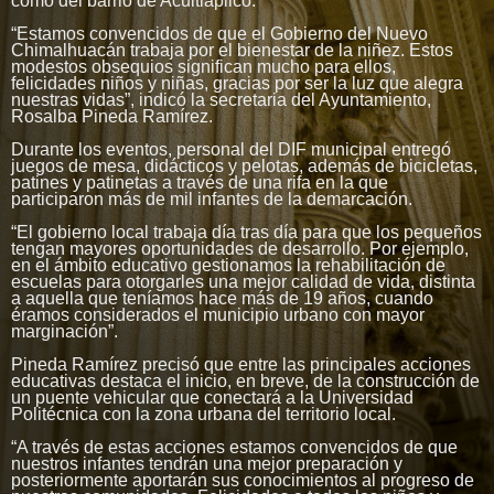
como del barrio de Acuitlapilco.
“Estamos convencidos de que el Gobierno del Nuevo
Chimalhuacán trabaja por el bienestar de la niñez. Estos
modestos obsequios significan mucho para ellos,
felicidades niños y niñas, gracias por ser la luz que alegra
nuestras vidas”, indicó la secretaria del Ayuntamiento,
Rosalba Pineda Ramírez.
Durante los eventos, personal del DIF municipal entregó
juegos de mesa, didácticos y pelotas, además de bicicletas,
patines y patinetas a través de una rifa en la que
participaron más de mil infantes de la demarcación.
“El gobierno local trabaja día tras día para que los pequeños
tengan mayores oportunidades de desarrollo. Por ejemplo,
en el ámbito educativo gestionamos la rehabilitación de
escuelas para otorgarles una mejor calidad de vida, distinta
a aquella que teníamos hace más de 19 años, cuando
éramos considerados el municipio urbano con mayor
marginación”.
Pineda Ramírez precisó que entre las principales acciones
educativas destaca el inicio, en breve, de la construcción de
un puente vehicular que conectará a la Universidad
Politécnica con la zona urbana del territorio local.
“A través de estas acciones estamos convencidos de que
nuestros infantes tendrán una mejor preparación y
posteriormente aportarán sus conocimientos al progreso de