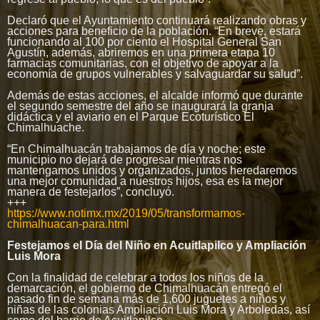
Declaró que el Ayuntamiento continuará realizando obras y
acciones para beneficio de la población. “En breve, estará
funcionando al 100 por ciento el Hospital General San
Agustín, además, abriremos en una primera etapa 10
farmacias comunitarias, con el objetivo de apoyar a la
economía de grupos vulnerables y salvaguardar su salud”.
Además de estas acciones, el alcalde informó que durante
el segundo semestre del año se inaugurará la granja
didáctica y el aviario en el Parque Ecoturístico El
Chimalhuache.
“En Chimalhuacán trabajamos de día y noche; este
municipio no dejará de progresar mientras nos
mantengamos unidos y organizados, juntos heredaremos
una mejor comunidad a nuestros hijos, esa es la mejor
manera de festejarlos”, concluyó.
+++
https://www.notimx.mx/2019/05/transformamos-
chimalhuacan-para.html
Festejamos el Día del Niño en Acuitlapilco y Ampliación
Luis Mora
Con la finalidad de celebrar a todos los niños de la
demarcación, el gobierno de Chimalhuacán entregó el
pasado fin de semana más de 1,600 juguetes a niños y
niñas de las colonias Ampliación Luis Mora y Arboledas, así