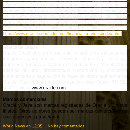
proporcionan la base para las transformaciones digitales y
centrales de los bancos y compañías de seguros, y entregamos
un conjunto moderno de aplicaciones analíticas de riesgo,
cumplimiento financiero y conocimiento del cliente. Para obtener
más información, visite nuestro sitio web en
https://www.oracle.com/industries/financial-services/index.html
Acerca de Oracle
Oracle Cloud ofrece un conjunto completo de aplicaciones
integradas para Ventas, Servicios, Marketing, Recursos
Humanos, Finanzas, Cadena de Suministro y Manufactura,
además de una Infraestructura Generación 2, altamente
automatizada y segura con la base de datos autónoma de
Oracle. Para obtener más información sobre Oracle (NYSE:
ORCL), visita
www.oracle.com
.
Marcas comerciales
Oracle y Java son marcas registradas de Oracle y / o sus
filiales. Otros nombres pueden ser marcas comerciales de
sus respectivos propietarios.
World News
en
12:35
No hay comentarios: