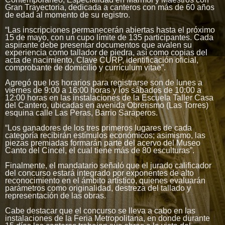
Gran Trayectoria, dedicada a canteros con más de 60 años
de edad al momento de su registro.
“Las inscripciones permanecerán abiertas hasta el próximo
15 de mayo, con un cupo límite de 135 participantes. Cada
aspirante debe presentar documentos que avalen su
experiencia como tallador de piedra, así como copias del
acta de nacimiento, Clave CURP, identificación oficial,
comprobante de domicilio y currículum vitae”.
Agregó que los horarios para registrarse son de lunes a
viernes de 9:00 a 16:00 horas y los sábados de 10:00 a
12:00 horas en las instalaciones de la Escuela Taller Casa
del Cantero, ubicadas en avenida Obrerismo (Las Torres)
esquina calle Las Peras, Barrio Saraperos.
“Los ganadores de los tres primeros lugares de cada
categoría recibirán estímulos económicos; asimismo, las
piezas premiadas formarán parte del acervo del Museo
Canto del Cincel, el cual tiene más de 80 esculturas”.
Finalmente, el mandatario señaló que el jurado calificador
del concurso estará integrado por exponentes de alto
reconocimiento en el ámbito artístico, quienes evaluarán
parámetros como originalidad, destreza del tallado y
representación de las obras.
Cabe destacar que el concurso se lleva a cabo en las
instalaciones de la Feria Metropolitana, en donde durante