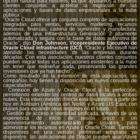
opción natural para nosotros, ya que ayudamos a nuestros
clientes conjuntos a acelerar la migración de las
aplicaciones y bases de datos empresariales a la nube
pública".
"Oracle Cloud ofrece un conjunto completo de aplicaciones
integradas para ventas, servicios, marketing, recursos
humanos, finanzas, cadena de suministro y manufactura,
además de una Infraestructura Generación 2 altamente
automatizada y segura con la base de datos autónoma de
Oracle", dijo
Don Johnson, Vicepresidente Ejecutivo de
Oracle Cloud Infrastructure (OCI)
. “Oracle y Microsoft han
atendido las necesidades de las empresas durante
décadas. Con esta asociación, nuestros clientes conjuntos
pueden migrar todas sus aplicaciones existentes a la nube
sin tener que rediseñar nada, preservando las grandes
inversiones que ya han hecho".
Como resultado de la extensión de esta asociación, las
compañías hoy tienen a disposición un nuevo conjunto de
capacidades:
· Conexión de Azure y Oracle Cloud a la perfección,
permitiendo extender los centros de datos locales a ambas
nubes. Esta interconexión directa está disponible a partir de
hoy en Ashburn (América del Norte) y Azure US East, con
planes para expandir otras regiones en el futuro.
· Gestión de acceso e identidad unificada, a través de una
experiencia de inicio de sesión único y un
aprovisionamiento automatizado de usuarios, para
administrar los recursos en Azure y Oracle Cloud. También
disponibles en una versión preliminar temprana ya
disponible, las aplicaciones de Oracle pueden usar Azure