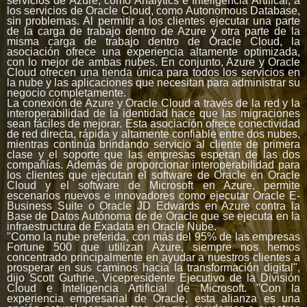
servicios de Azure, como Analytics e Inteligencia Artifical, a
los servicios de Oracle Cloud, como Autonomous Database,
sin problemas. Al permitir a los clientes ejecutar una parte
de la carga de trabajo dentro de Azure y otra parte de la
misma carga de trabajo dentro de Oracle Cloud, la
asociación ofrece una experiencia altamente optimizada,
con lo mejor de ambas nubes. En conjunto, Azure y Oracle
Cloud ofrecen una tienda única para todos los servicios en
la nube y las aplicaciones que necesitan para administrar su
negocio completamente.
La conexión de Azure y Oracle Cloud a través de la red y la
interoperabilidad de la identidad hace que las migraciones
sean fáciles de mejorar. Esta asociación ofrece conectividad
de red directa, rápida y altamente confiable entre dos nubes,
mientras continúa brindando servicio al cliente de primera
clase y el soporte que las empresas esperan de las dos
compañías. Además de proporcionar interoperabilidad para
los clientes que ejecutan el software de Oracle en Oracle
Cloud y el software de Microsoft en Azure, permite
escenarios nuevos e innovadores como ejecutar Oracle E-
Business Suite o Oracle JD Edwards en Azure contra la
Base de Datos Autónoma de de Oracle que se ejecuta en la
infraestructura de Exadata en Oracle Nube.
"Como la nube preferida, con más del 95% de las empresas
Fortune 500 que utilizan Azure, siempre nos hemos
concentrado principalmente en ayudar a nuestros clientes a
prosperar en sus caminos hacia la transformación digital",
dijo Scott Guthrie, Vicepresidente Ejecutivo de la División
Cloud e Inteligencia Artificial de Microsoft. "Con la
experiencia empresarial de Oracle, esta alianza es una