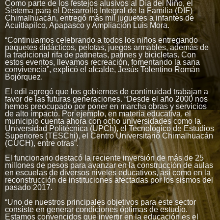
Como parte de los festejos alusivos al Día del Niño, el
Sistema para el Desarrollo Integral de la Familia (DIF)
Chimalhuacán, entregó más mil juguetes a infantes de
Acuitlapilco, Apapasco y Ampliación Luis Mora.
“Continuamos celebrando a todos los niños entregando
paquetes didácticos, pelotas, juegos armables, además de
la tradicional rifa de patinetas, patines y bicicletas. Con
estos eventos, llevamos recreación, fomentando la sana
convivencia”, explicó el alcalde, Jesús Tolentino Román
Bojórquez.
El edil agregó que los gobiernos de continuidad trabajan a
favor de las futuras generaciones. “Desde el año 2000 nos
hemos preocupado por poner en marcha obras y servicios
de alto impacto. Por ejemplo, en materia educativa, el
municipio cuenta ahora con ocho universidades como la
Universidad Politécnica (UPCh), el Tecnológico de Estudios
Superiores (TESChi), el Centro Universitario Chimalhuacán
(CUCH), entre otras”.
El funcionario destacó la reciente inversión de más de 25
millones de pesos para avanzar en la construcción de aulas
en escuelas de diversos niveles educativos, así como en la
reconstrucción de instituciones afectadas por los sismos del
pasado 2017.
“Uno de nuestros principales objetivos para este sector
consiste en generar condiciones óptimas de estudio.
Estamos convencidos que invertir en la educación es el