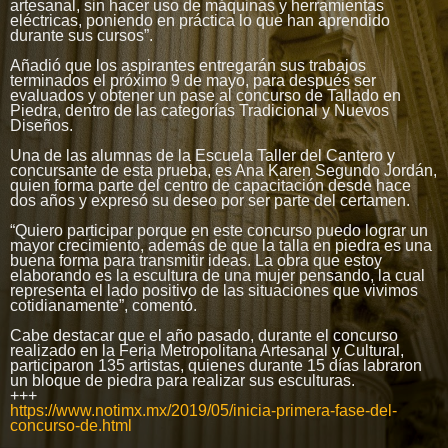
artesanal, sin hacer uso de máquinas y herramientas
eléctricas, poniendo en práctica lo que han aprendido
durante sus cursos”.
Añadió que los aspirantes entregarán sus trabajos
terminados el próximo 9 de mayo, para después ser
evaluados y obtener un pase al concurso de Tallado en
Piedra, dentro de las categorías Tradicional y Nuevos
Diseños.
Una de las alumnas de la Escuela Taller del Cantero y
concursante de esta prueba, es Ana Karen Segundo Jordán,
quien forma parte del centro de capacitación desde hace
dos años y expresó su deseo por ser parte del certamen.
“Quiero participar porque en este concurso puedo lograr un
mayor crecimiento, además de que la talla en piedra es una
buena forma para transmitir ideas. La obra que estoy
elaborando es la escultura de una mujer pensando, la cual
representa el lado positivo de las situaciones que vivimos
cotidianamente”, comentó.
Cabe destacar que el año pasado, durante el concurso
realizado en la Feria Metropolitana Artesanal y Cultural,
participaron 135 artistas, quienes durante 15 días labraron
un bloque de piedra para realizar sus esculturas.
+++
https://www.notimx.mx/2019/05/inicia-primera-fase-del-
concurso-de.html