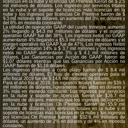
licencias en la nube y licencias On Premise fueron de $ 2.5
mil millones de dólares. Los ingresos por servicios totales
en la nube y el soporte de licencias más licencias en la
nube y los ingresos por licencias On Premise fueron de $
9.3 mil millones de dólares, un aumento del 3% en dólares y
del 6% en moneda constante.
La utilidad de operación GAAP del cuarto trimestre aumentó
2% llegando a $4.3 mil millones de dólares y el margen
operativo GAAP fue del 38%. Los ingresos netos no GAAP
aumentaron 4% llegando a $5.3 mil millones de dólares y el
margen operativo no GAAP fue de 47%. Los Ingresos Netos
GAAP aumentaron 14% a $ 3.7 mil millones y los ingresos
netos no GAAP aumentaron 3% a $ 4.1 mil millones de
dólares. Las Ganancias por Acción de GAAP fueron de
$1.07 dólares mientras que las Ganancias por Acción no
GAAP fueron de $1.16 dólares.
Los ingresos diferidos a corto plazo fueron de $ 8.4 mil
millones de dólares. El flujo de efectivo operativo para el
año fiscal 2019 fue de $ 14.6 mil millones de dólares.
Para el año fiscal 2019, los ingresos totales fueron de $39.5
mil millones de dólares, ligeramente más altos en dólares y
3% más en moneda constante. Los ingresos por servicios
en la nube y soporte de licencias fueron de $26.7 mil
millones de dólares, mientras que los ingresos de licencias
en la nube y licencias On Premise fueron de $5.9 mil
millones de dólares. Los servicios totales en la nube y el
soporte de licencias más licencias en la nube y los ingresos
por licencias On Premise fueron de $32.6 mil millones de
dólares, un aumento de 2% en dólares y de 4% en moneda
constante.