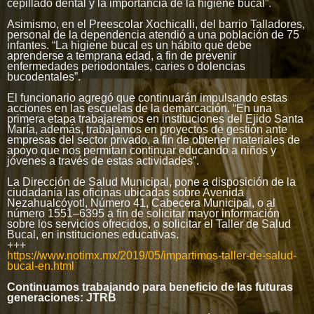
cepillado dental y la importancia de la higiene bucal”.
Asimismo, en el Preescolar Xochicalli, del barrio Talladores,
personal de la dependencia atendió a una población de 75
infantes. “La higiene bucal es un hábito que debe
aprenderse a temprana edad, a fin de prevenir
enfermedades periodontales, caries o dolencias
bucodentales”.
El funcionario agregó que continuarán impulsando estas
acciones en las escuelas de la demarcación. “En una
primera etapa trabajaremos en instituciones del Ejido Santa
María, además, trabajamos en proyectos de gestión ante
empresas del sector privado, a fin de obtener materiales de
apoyo que nos permitan continuar educando a niños y
jóvenes a través de estas actividades”.
La Dirección de Salud Municipal, pone a disposición de la
ciudadanía las oficinas ubicadas sobre Avenida
Nezahualcóyotl, Número 41, Cabecera Municipal, o al
número 1551–6395 a fin de solicitar mayor información
sobre los servicios ofrecidos, o solicitar el Taller de Salud
Bucal, en instituciones educativas.
+++
https://www.notimx.mx/2019/05/impartimos-taller-de-salud-
bucal-en.html
Continuamos trabajando para beneficio de las futuras
generaciones: JTRB